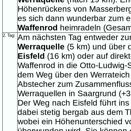
Höhenrückens von Masserberg
es sich dann wunderbar zum 
Waffenrod
heimradeln (Gesam
2. Tag:
Am nächsten Tag entweder zu
Werraquelle
(5 km) und über
Eisfeld
(16 km) oder auf dire
Waffenrod in die Otto-Ludwig-S
dem Weg über den Werrateich b
Abstecher zum Zusammenfluss
Werraquellen in Saargrund (+3
Der Weg nach Eisfeld führt ins 
dabei stetig bergab aus dem T
wobei ein Höhenunterschied v
überwunden wird. Sie können 