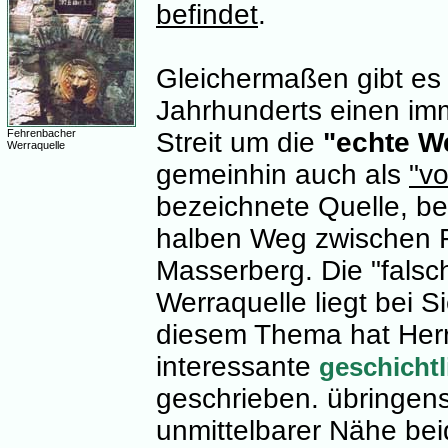
befindet
.
Gleichermaßen gibt es 
Jahrhunderts einen im
Fehrenbacher
Streit um die
"echte W
Werraquelle
gemeinhin auch als
"v
bezeichnete Quelle, be
halben Weg zwischen 
Masserberg. Die "falsch
Werraquelle liegt bei 
diesem Thema hat Herr
interessante
geschicht
geschrieben. übringens
unmittelbarer Nähe beid