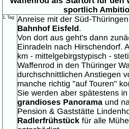
Waffenrod als Startort für den
sportlich Ambitio
1. Tag:
Anreise mit der Süd-Thüringe
Bahnhof Eisfeld
.
Von dort aus geht's dann zunä
Einradeln nach Hirschendorf. 
km - mittelgebirgstypisch - ste
Waffenrod in den Thüringer Wal
durchschnittlichen Anstiegen 
manche richtig "auf Touren" 
Sie werden aber spätestens in 
grandioses Panorama
und na
Pension & Gaststätte Lindenh
Radlerfrühstück
für alle Mühe