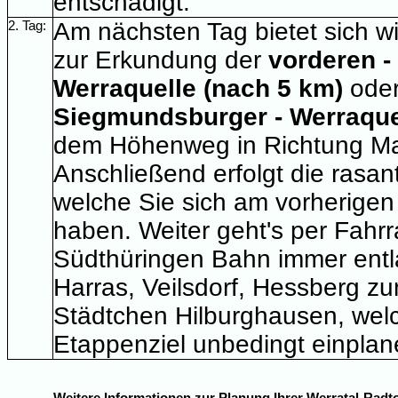
entschädigt.
2. Tag:
Am nächsten Tag bietet sich w
zur Erkundung der
vorderen -
Werraquelle (nach 5 km)
oder
Siegmundsburger - Werraque
dem Höhenweg in Richtung Ma
Anschließend erfolgt die rasa
welche Sie sich am vorherigen 
haben. Weiter geht's per Fahrr
Südthüringen Bahn immer entl
Harras, Veilsdorf, Hessberg z
Städtchen Hilburghausen, welc
Etappenziel unbedingt einplane
Weitere Informationen zur Planung Ihrer Werratal-Radtou